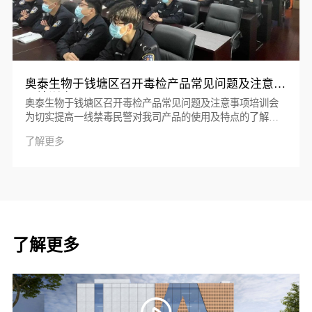
奥泰生物于钱塘区召开毒检产品常见问题及注意事
项培训会
奥泰生物于钱塘区召开毒检产品常见问题及注意事项培训会
为切实提高一线禁毒民警对我司产品的使用及特点的了解，
11月10日上午，奥泰生物于钱塘区公安分局禁毒大队会议室
了解更多
为钱塘区一线禁毒民辅警举办了一次毒检产品使用培...
了解更多