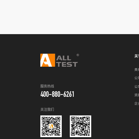
关
奥
公
服务热线
公
400-880-6261
资
企
关注我们