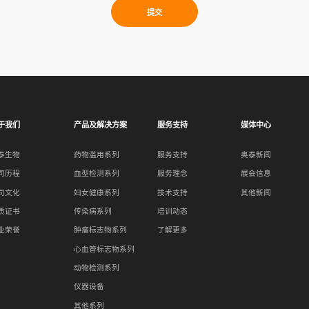
于我们
产品及解决方案
服务支持
媒体中心
泰生物
药物滥用系列
服务支持
奥泰新闻
司历程
血型检测系列
服务理念
展会信息
司文化
妇女健康系列
技术支持
其他新闻
质证书
传染病系列
培训动态
业荣誉
肿瘤标志物系列
了解更多
心血管标志物系列
动物检测系列
仪器设备
其他系列