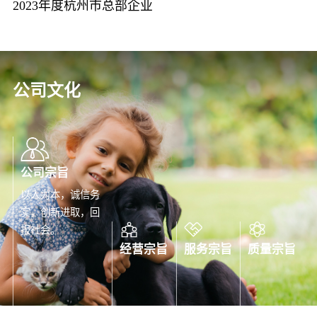
2023年度杭州市总部企业
公司文化
公司宗旨
以人为本，诚信务
实，创新进取，回
报社会。
经营宗旨
服务宗旨
质量宗旨