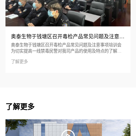
奥泰生物于钱塘区召开毒检产品常见问题及注意事
项培训会
奥泰生物于钱塘区召开毒检产品常见问题及注意事项培训会
为切实提高一线禁毒民警对我司产品的使用及特点的了解，
11月10日上午，奥泰生物于钱塘区公安分局禁毒大队会议室
了解更多
为钱塘区一线禁毒民辅警举办了一次毒检产品使用培...
了解更多