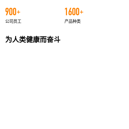
900
1600
+
+
公司员工
产品种类
为人类健康而奋斗
奥泰生物的核心理念之一是为人类健康而奋斗，商业进步是推
动国家富强、社会发展的重要动力，美好生活是人们的殷切向
往。作为医疗行业的一家企业，奥泰生物有义务和责任承担了
国家使命，为民族振兴和社会发展作出贡献。未来，奥泰将不
断推动经济发展为促进共同富裕和满足人民对于美好生活的需